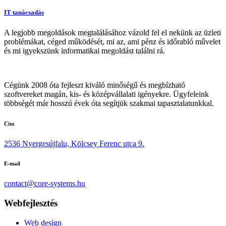
IT tanácsadás
A legjobb megoldások megtalálásához vázold fel el nekünk az üzleti
problémákat, céged működését, mi az, ami pénz és időrabló művelet
és mi igyekszünk informatikai megoldást találni rá.
Cégünk 2008 óta fejleszt kiváló minőségű és megbízható
szoftvereket magán, kis- és középvállalati igényekre. Ügyfeleink
többségét már hosszú évek óta segítjük szakmai tapasztalatunkkal.
Cím
2536 Nyergesújfalu, Kölcsey Ferenc utca 9.
E-mail
contact@core-systems.hu
Webfejlesztés
Web design