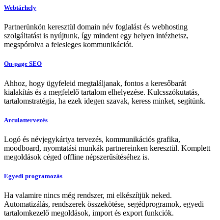
Webtárhely
Partnerünkön keresztül domain név foglalást és webhosting
szolgáltatást is nyújtunk, így mindent egy helyen intézhetsz,
megspórolva a felesleges kommunikációt.
On-page SEO
Ahhoz, hogy ügyfeleid megtaláljanak, fontos a keresőbarát
kialakítás és a megfelelő tartalom elhelyezése. Kulcsszókutatás,
tartalomstratégia, ha ezek idegen szavak, keress minket, segítünk.
Arculattervezés
Logó és névjegykártya tervezés, kommunikációs grafika,
moodboard, nyomtatási munkák partnereinken keresztül. Komplett
megoldások céged offline népszerűsítéséhez is.
Egyedi programozás
Ha valamire nincs még rendszer, mi elkészítjük neked.
Automatizálás, rendszerek összekötése, segédprogramok, egyedi
tartalomkezelő megoldások, import és export funkciók.