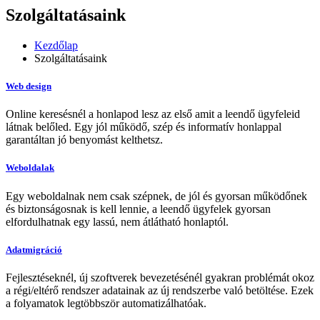
Szolgáltatásaink
Kezdőlap
Szolgáltatásaink
Web design
Online keresésnél a honlapod lesz az első amit a leendő ügyfeleid
látnak belőled. Egy jól működő, szép és informatív honlappal
garantáltan jó benyomást kelthetsz.
Weboldalak
Egy weboldalnak nem csak szépnek, de jól és gyorsan működőnek
és biztonságosnak is kell lennie, a leendő ügyfelek gyorsan
elfordulhatnak egy lassú, nem átlátható honlaptól.
Adatmigráció
Fejlesztéseknél, új szoftverek bevezetésénél gyakran problémát okoz
a régi/eltérő rendszer adatainak az új rendszerbe való betöltése. Ezek
a folyamatok legtöbbször automatizálhatóak.