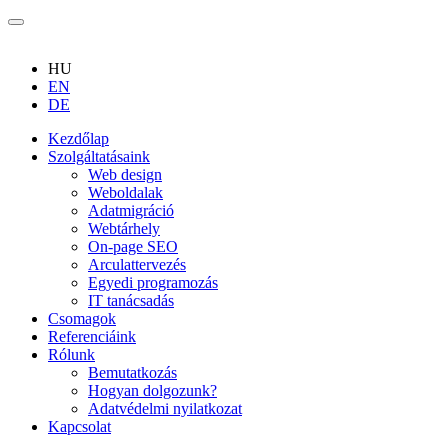
HU
EN
DE
Kezdőlap
Szolgáltatásaink
Web design
Weboldalak
Adatmigráció
Webtárhely
On-page SEO
Arculattervezés
Egyedi programozás
IT tanácsadás
Csomagok
Referenciáink
Rólunk
Bemutatkozás
Hogyan dolgozunk?
Adatvédelmi nyilatkozat
Kapcsolat