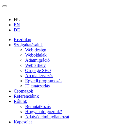
HU
EN
DE
Kezdőlap
Szolgáltatásaink
Web design
Weboldalak
Adatmigráció
Webtárhely
On-page SEO
Arculattervezés
Egyedi programozás
IT tanácsadás
Csomagok
Referenciáink
Rólunk
Bemutatkozás
Hogyan dolgozunk?
Adatvédelmi nyilatkozat
Kapcsolat