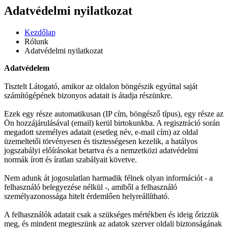
Adatvédelmi nyilatkozat
Kezdőlap
Rólunk
Adatvédelmi nyilatkozat
Adatvédelem
Tisztelt Látogató, amikor az oldalon böngészik egyúttal saját
számítógépének bizonyos adatait is átadja részünkre.
Ezek egy része automatikusan (IP cím, böngésző típus), egy része az
Ön hozzájárulásával (email) kerül birtokunkba. A regisztráció során
megadott személyes adatait (esetleg név, e-mail cím) az oldal
üzemeltetői törvényesen és tisztességesen kezelik, a hatályos
jogszabályi előírásokat betartva és a nemzetközi adatvédelmi
normák írott és íratlan szabályait követve.
Nem adunk át jogosulatlan harmadik félnek olyan információt - a
felhasználó belegyezése nélkül -, amiből a felhasználó
személyazonossága hitelt érdemlően helyreállítható.
A felhasználók adatait csak a szükséges mértékben és ideig őrizzük
meg, és mindent megteszünk az adatok szerver oldali biztonságának