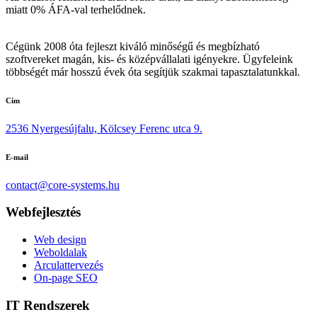
miatt 0% ÁFA-val terhelődnek.
Cégünk 2008 óta fejleszt kiváló minőségű és megbízható
szoftvereket magán, kis- és középvállalati igényekre. Ügyfeleink
többségét már hosszú évek óta segítjük szakmai tapasztalatunkkal.
Cím
2536 Nyergesújfalu, Kölcsey Ferenc utca 9.
E-mail
contact@core-systems.hu
Webfejlesztés
Web design
Weboldalak
Arculattervezés
On-page SEO
IT Rendszerek