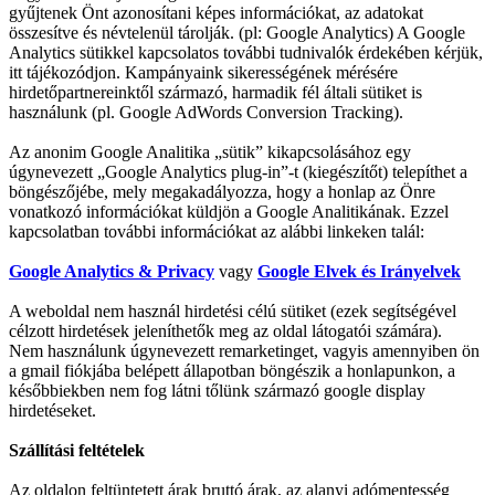
gyűjtenek Önt azonosítani képes információkat, az adatokat
összesítve és névtelenül tárolják. (pl: Google Analytics) A Google
Analytics sütikkel kapcsolatos további tudnivalók érdekében kérjük,
itt tájékozódjon. Kampányaink sikerességének mérésére
hirdetőpartnereinktől származó, harmadik fél általi sütiket is
használunk (pl. Google AdWords Conversion Tracking).
Az anonim Google Analitika „sütik” kikapcsolásához egy
úgynevezett „Google Analytics plug-in”-t (kiegészítőt) telepíthet a
böngészőjébe, mely megakadályozza, hogy a honlap az Önre
vonatkozó információkat küldjön a Google Analitikának. Ezzel
kapcsolatban további információkat az alábbi linkeken talál:
Google Analytics & Privacy
vagy
Google Elvek és Irányelvek
A weboldal nem használ hirdetési célú sütiket (ezek segítségével
célzott hirdetések jeleníthetők meg az oldal látogatói számára).
Nem használunk úgynevezett remarketinget, vagyis amennyiben ön
a gmail fiókjába belépett állapotban böngészik a honlapunkon, a
későbbiekben nem fog látni tőlünk származó google display
hirdetéseket.
Szállítási feltételek
Az oldalon feltüntetett árak bruttó árak, az alanyi adómentesség