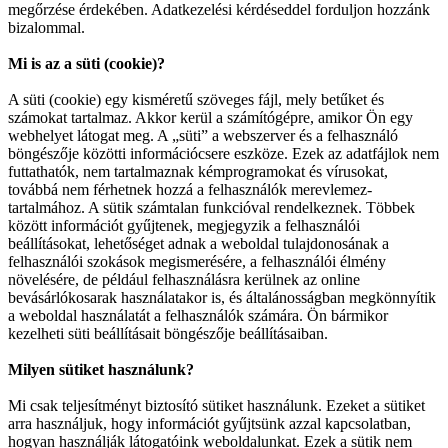
megőrzése érdekében. Adatkezelési kérdéseddel forduljon hozzánk
bizalommal.
Mi is az a süti (cookie)?
A süti (cookie) egy kisméretű szöveges fájl, mely betűket és
számokat tartalmaz. Akkor kerül a számítógépre, amikor Ön egy
webhelyet látogat meg. A „süti” a webszerver és a felhasználó
böngészője közötti információcsere eszköze. Ezek az adatfájlok nem
futtathatók, nem tartalmaznak kémprogramokat és vírusokat,
továbbá nem férhetnek hozzá a felhasználók merevlemez-
tartalmához. A sütik számtalan funkcióval rendelkeznek. Többek
között információt gyűjtenek, megjegyzik a felhasználói
beállításokat, lehetőséget adnak a weboldal tulajdonosának a
felhasználói szokások megismerésére, a felhasználói élmény
növelésére, de például felhasználásra kerülnek az online
bevásárlókosarak használatakor is, és általánosságban megkönnyítik
a weboldal használatát a felhasználók számára. Ön bármikor
kezelheti süti beállításait böngészője beállításaiban.
Milyen sütiket használunk?
Mi csak teljesítményt biztosító sütiket használunk. Ezeket a sütiket
arra használjuk, hogy információt gyűjtsünk azzal kapcsolatban,
hogyan használják látogatóink weboldalunkat. Ezek a sütik nem